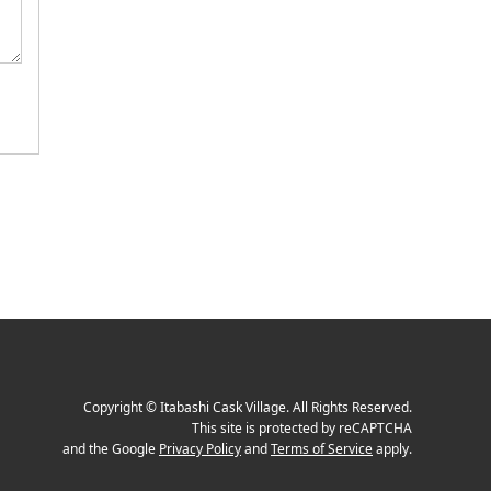
Copyright
©
Itabashi Cask Village
. All Rights Reserved.
This site is protected by reCAPTCHA
and the Google
Privacy Policy
and
Terms of Service
apply.