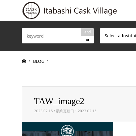
and
Select a Institu
or
BLOG
Warning
: Invalid argument supplied for foreach() in
/h
TAW_image2
TAW_image2
2023.02.15 / 最終更新日：2023.02.15