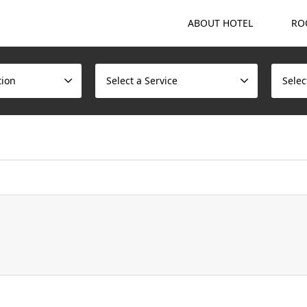
ABOUT HOTEL
RO
tion
Select a Service
Selec
ome/scotchmalt/caskvillage.com/public_html/wp/wp-content/t