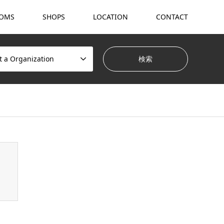
OMS
SHOPS
LOCATION
CONTACT
t a Organization
hemes/gensen_tcd050/breadcrumb.php
on line
94