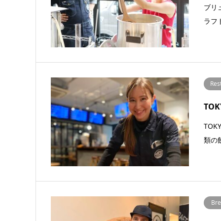
ブリ
ラフ
Res
TOKY
TO
類の
Bre