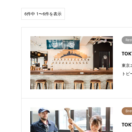
6件中 1〜6件を表示
Res
TOK
東京
トビー
Bre
TOK