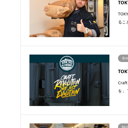
TOK
TO
るこ
Bre
TOK
Cra
を」 
Res