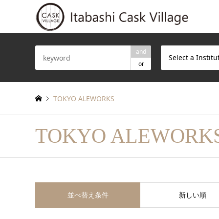
and
Select a Institu
or
TOKYO ALEWORKS
TOKYO ALEWORK
並べ替え条件
新しい順