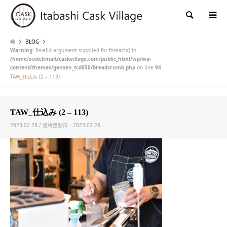
検索
BLOG
Warning
: Invalid argument supplied for foreach() in
/home/scotchmalt/caskvillage.com/public_html/wp/wp-
content/themes/gensen_tcd050/breadcrumb.php
on line
94
TAW_仕込み (2 – 113)
TAW_仕込み (2 – 113)
2023.02.28 / 最終更新日：2023.02.28