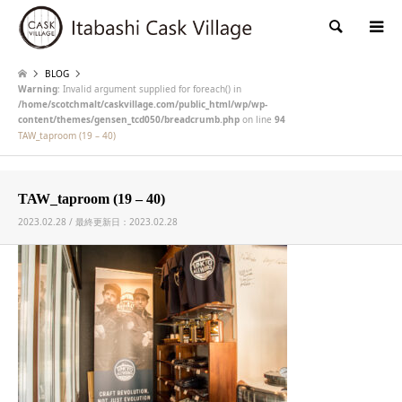
検索
BLOG
Warning
: Invalid argument supplied for foreach() in
/home/scotchmalt/caskvillage.com/public_html/wp/wp-
content/themes/gensen_tcd050/breadcrumb.php
on line
94
TAW_taproom (19 – 40)
TAW_taproom (19 – 40)
2023.02.28 / 最終更新日：2023.02.28